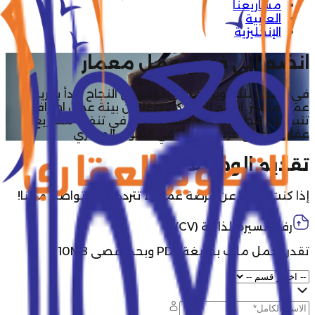
مشاريعنا
العربية
الإنجليزية
انضم الى فريق عمل معمار
في معمار للتطوير العقاري نؤمن أن النجاح يبدأ بفريق
عمل متميز. انضم إلينا وكن جزءًا من بيئة عمل احترافية
تتيح لك التطور، الإبداع، والمساهمة في تنفيذ مشاريع
عقارية تصنع فرقًا حقيقيًا في السوق المصري
تقديم الوظائف
إذا كنت تبحث عن فرصة عمل، لا تتردد في التواصل معنا!
رفع السيرة الذاتية (CV)
تقدر تحمل ملف بصيغة PDF وبحد أقصى 10MB !