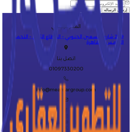
إرسال الرساله
المقر الرئيسي
279 شارع التسعين الجنوبي – القطاع الثاني – التجمع
الخامس - القاهرة
اتصل بنا
01097330200
info@meamargroup.com