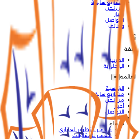
مشاريع سابقة
من نحن
أخبار
التواصل
وظائف
اللغة
العربية
الإنجليزية
القائمة
✖
الرئيسية
مشاريع سابقة
من نحن
أخبار
التواصل
وظائف
أقسامنا
معمار للتطوير العقارى
معمار للمقاولات