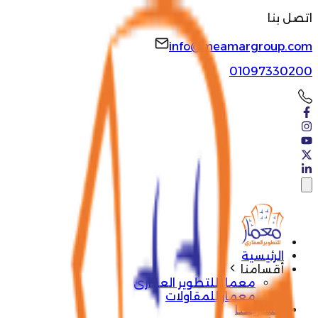
اتصل بنا
info@meamargroup.com
01097330200
الرئيسية
أقسامنا
معمار للتطوير العقارى
معمار للمقاولات
مشاريعنا